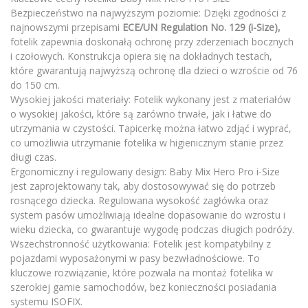
Bezpieczeństwo na najwyższym poziomie: Dzięki zgodności z
najnowszymi przepisami
ECE/UN Regulation No. 129 (i-Size),
fotelik zapewnia doskonałą ochronę przy zderzeniach bocznych
i czołowych. Konstrukcja opiera się na dokładnych testach,
które gwarantują najwyższą ochronę dla dzieci o wzroście od 76
do 150 cm.
Wysokiej jakości materiały: Fotelik wykonany jest z materiałów
o wysokiej jakości, które są zarówno trwałe, jak i łatwe do
utrzymania w czystości. Tapicerkę można łatwo zdjąć i wyprać,
co umożliwia utrzymanie fotelika w higienicznym stanie przez
długi czas.
Ergonomiczny i regulowany design: Baby Mix Hero Pro i-Size
jest zaprojektowany tak, aby dostosowywać się do potrzeb
rosnącego dziecka. Regulowana wysokość zagłówka oraz
system pasów umożliwiają idealne dopasowanie do wzrostu i
wieku dziecka, co gwarantuje wygodę podczas długich podróży.
Wszechstronność użytkowania: Fotelik jest kompatybilny z
pojazdami wyposażonymi w pasy bezwładnościowe. To
kluczowe rozwiązanie, które pozwala na montaż fotelika w
szerokiej gamie samochodów, bez konieczności posiadania
systemu ISOFIX.