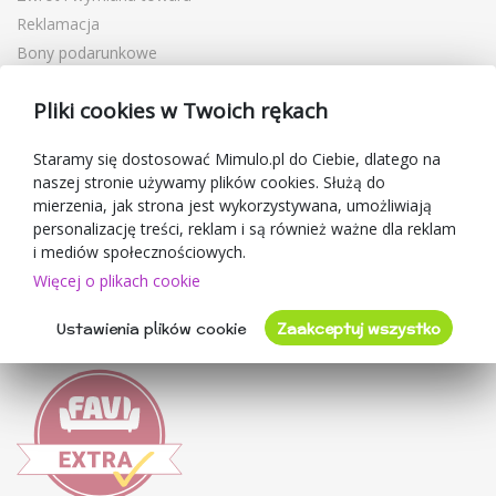
Reklamacja
Bony podarunkowe
Kupony rabatowe
Pliki cookies w Twoich rękach
Blog
O sprzedawcy
Staramy się dostosować Mimulo.pl do Ciebie, dlatego na
naszej stronie używamy plików cookies. Służą do
Mimulo.pl
mierzenia, jak strona jest wykorzystywana, umożliwiają
Regulamin sklepu
personalizację treści, reklam i są również ważne dla reklam
Ochrona danych osobowych GDPR
i mediów społecznościowych.
Kontakty
Więcej o plikach cookie
Współpracujemy
Ustawienia plików cookie
Zaakceptuj wszystko
Oceny klientów