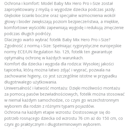
Ochrona i komfort: Model Baby Mix Hero Pro i-Size został
zaprojektowany z myślą o wygodzie dziecka podczas jazdy.
Głębokie ścianki boczne oraz specjalne wzmocnienia wokół
głowy i bioder zwiększają poziom bezpieczeństwa, a miękkie,
komfortowe wyściółki zapewniają wygodę i redukują zmęczenie
podczas długich podróży.
Dlaczego warto wybrać fotelik Baby Mix Hero Pro i-Size?
Zgodność z normą i-Size: Spełniając rygorystyczne europejskie
normy ECE/UN Regulation No. 129, fotelik ten gwarantuje
optymalną ochronę w każdych warunkach.
Komfort dla dziecka i wygoda dla rodzica: Wysokiej jakości
tapicerka, którą można łatwo zdjąć i wyprać, pozwala na
zachowanie higieny, co jest szczególnie istotne w przypadku
długotrwałego użytkowania.
Uniwersalność i łatwość montażu: Dzięki możliwości montażu
za pomocą pasów bezwładnościowych, fotelik można stosować
w niemal każdym samochodzie, co czyni go wszechstronnym
wyborem dla rodzin z różnymi typami pojazdów.
Ochrona na każdym etapie wzrostu: Dostosowuje się do
potrzeb rosnącego dziecka od wzrostu 76 cm aż do 150 cm, co
czyni go praktycznym i długoterminowym wyborem.