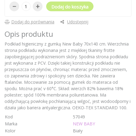
−
+
Dodaj do koszyka
Dodaj do porównania
Udostępnij
Opis produktu
Podkład higieniczny z gumką New Baby 70x140 cm. Wierzchnia
strona podkładu wykonana jest z miękkiej tkaniny frotte
zapobiegającej podrażnieniom skóry. Spodnia strona podkładu
jest wykonana z PCV. Dzięki takiej konstrukcji podkładu nie
przepuszcza on płynów, chroniąc materac przed zmoczeniem,
co zapewnia zdrowy i spokojny sen dziecka. Nie zawiera
ftalanów. Mocowanie za pomocą gumek do materaca od
spodu. Można prać v 60°C. Skład: wierzch 82% bawełna 18%
poliester; spód 100% membrana poliuretanowa. Ma
oddychającą powłokę pochłaniającą wilgoć, jest wodoodporny i
działa jako bariera antyalergiczna. OEKO-TEX STANDARD 100.
Kod
57049
Marka
NEW BABY
Kolor
Biały