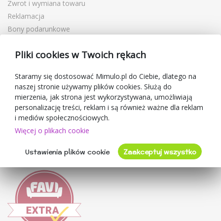
Zwrot i wymiana towaru
Reklamacja
Bony podarunkowe
Kupony rabatowe
Pliki cookies w Twoich rękach
Blog
O sprzedawcy
Staramy się dostosować Mimulo.pl do Ciebie, dlatego na
naszej stronie używamy plików cookies. Służą do
Mimulo.pl
mierzenia, jak strona jest wykorzystywana, umożliwiają
Regulamin sklepu
personalizację treści, reklam i są również ważne dla reklam
Ochrona danych osobowych GDPR
i mediów społecznościowych.
Kontakty
Więcej o plikach cookie
Współpracujemy
Ustawienia plików cookie
Zaakceptuj wszystko
Oceny klientów