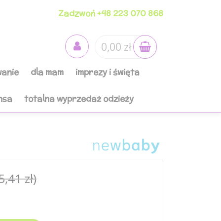
Zadzwoń +48 223 070 868
0,00 zł
anie
dla mam
imprezy i święta
nsa
totalna wyprzedaż odzieży
5,41 zł)