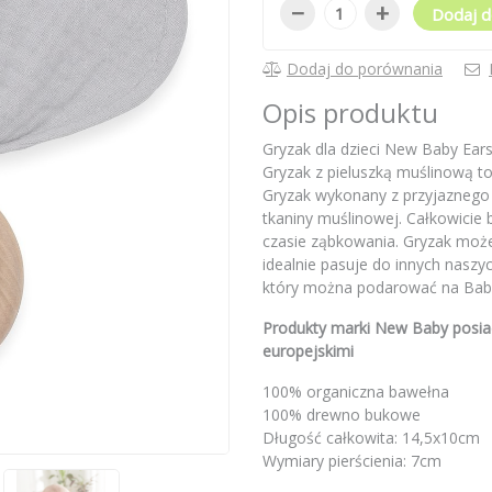
−
+
Dodaj d
Dodaj do porównania
Opis produktu
Gryzak dla dzieci New Baby Ear
Gryzak z pieluszką muślinową t
Gryzak wykonany z przyjaznego
tkaniny muślinowej. Całkowicie 
czasie ząbkowania. Gryzak może
idealnie pasuje do innych nasz
który można podarować na Bab
Produkty marki New Baby posiad
europejskimi
100% organiczna bawełna
100% drewno bukowe
Długość całkowita: 14,5x10cm
Wymiary pierścienia: 7cm