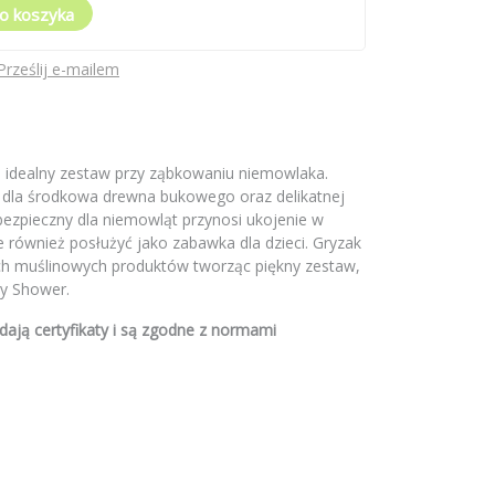
o koszyka
Prześlij e-mailem
s
o idealny zestaw przy ząbkowaniu niemowlaka.
 dla środkowa drewna bukowego oraz delikatnej
bezpieczny dla niemowląt przynosi ukojenie w
 również posłużyć jako zabawka dla dzieci. Gryzak
ych muślinowych produktów tworząc piękny zestaw,
y Shower.
ają certyfikaty i są zgodne z normami