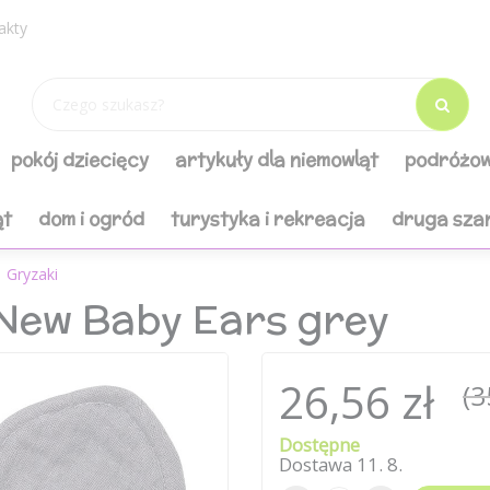
akty
pokój dziecięcy
artykuły dla niemowląt
podróżow
ąt
dom i ogród
turystyka i rekreacja
druga sza
Gryzaki
 New Baby Ears grey
26,56 zł
(3
Dostępne
Dostawa
11
.
8
.