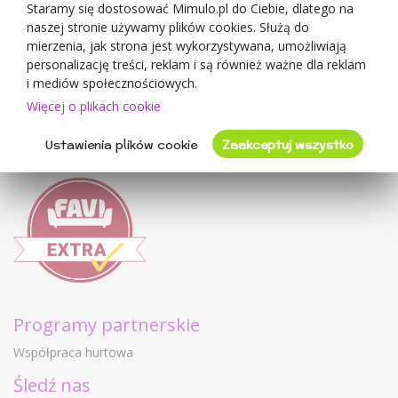
O sprzedawcy
Staramy się dostosować Mimulo.pl do Ciebie, dlatego na
naszej stronie używamy plików cookies. Służą do
Mimulo.pl
mierzenia, jak strona jest wykorzystywana, umożliwiają
Regulamin sklepu
personalizację treści, reklam i są również ważne dla reklam
Ochrona danych osobowych GDPR
i mediów społecznościowych.
Kontakty
Więcej o plikach cookie
Współpracujemy
Ustawienia plików cookie
Zaakceptuj wszystko
Oceny klientów
Programy partnerskie
Współpraca hurtowa
Śledź nas