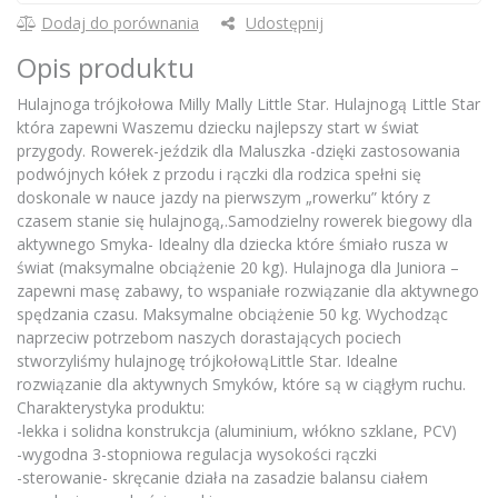
Dodaj do porównania
Udostępnij
Opis produktu
Hulajnoga trójkołowa Milly Mally Little Star. Hulajnogą Little Star
która zapewni Waszemu dziecku najlepszy start w świat
przygody. Rowerek-jeździk dla Maluszka -dzięki zastosowania
podwójnych kółek z przodu i rączki dla rodzica spełni się
doskonale w nauce jazdy na pierwszym „rowerku” który z
czasem stanie się hulajnogą,.Samodzielny rowerek biegowy dla
aktywnego Smyka- Idealny dla dziecka które śmiało rusza w
świat (maksymalne obciążenie 20 kg). Hulajnoga dla Juniora –
zapewni masę zabawy, to wspaniałe rozwiązanie dla aktywnego
spędzania czasu. Maksymalne obciążenie 50 kg. Wychodząc
naprzeciw potrzebom naszych dorastających pociech
stworzyliśmy hulajnogę trójkołowąLittle Star. Idealne
rozwiązanie dla aktywnych Smyków, które są w ciągłym ruchu.
Charakterystyka produktu:
-lekka i solidna konstrukcja (aluminium, włókno szklane, PCV)
-wygodna 3-stopniowa regulacja wysokości rączki
-sterowanie- skręcanie działa na zasadzie balansu ciałem