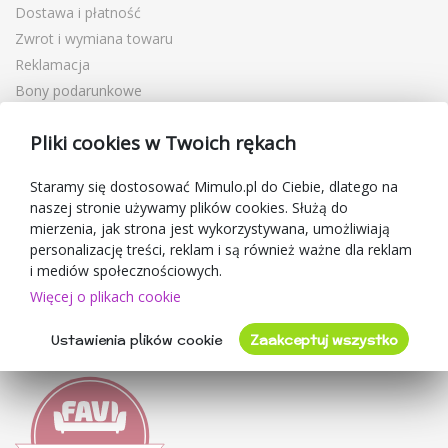
Dostawa i płatność
Zwrot i wymiana towaru
Reklamacja
Bony podarunkowe
Kupony rabatowe
Pliki cookies w Twoich rękach
Blog
O sprzedawcy
Staramy się dostosować Mimulo.pl do Ciebie, dlatego na
naszej stronie używamy plików cookies. Służą do
Mimulo.pl
mierzenia, jak strona jest wykorzystywana, umożliwiają
Regulamin sklepu
personalizację treści, reklam i są również ważne dla reklam
Ochrona danych osobowych GDPR
i mediów społecznościowych.
Kontakty
Więcej o plikach cookie
Współpracujemy
Ustawienia plików cookie
Zaakceptuj wszystko
Oceny klientów