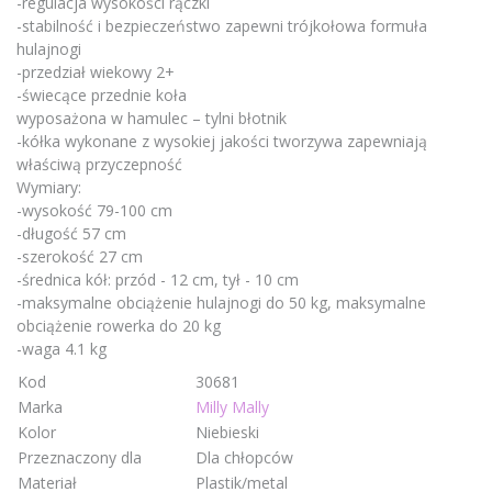
-regulacja wysokości rączki
-stabilność i bezpieczeństwo zapewni trójkołowa formuła
hulajnogi
-przedział wiekowy 2+
-świecące przednie koła
wyposażona w hamulec – tylni błotnik
-kółka wykonane z wysokiej jakości tworzywa zapewniają
właściwą przyczepność
Wymiary:
-wysokość 79-100 cm
-długość 57 cm
-szerokość 27 cm
-średnica kół: przód - 12 cm, tył - 10 cm
-maksymalne obciążenie hulajnogi do 50 kg, maksymalne
obciążenie rowerka do 20 kg
-waga 4.1 kg
Kod
30681
Marka
Milly Mally
Kolor
Niebieski
Przeznaczony dla
Dla chłopców
Materiał
Plastik/metal