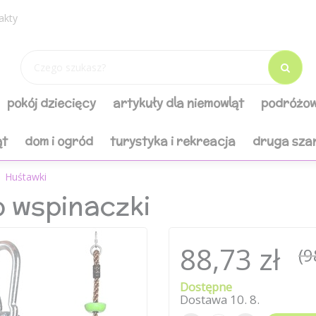
akty
pokój dziecięcy
artykuły dla niemowląt
podróżow
ąt
dom i ogród
turystyka i rekreacja
druga sza
Huśtawki
o wspinaczki
88,73 zł
(9
Dostępne
Dostawa
10
.
8
.