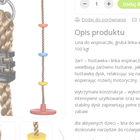
−
+
Dodaj d
Dodaj do porównania
Opis produktu
Lina do wspinaczki, gruba link
100 kg!
2w1 – huśtawka i linka wspinacz
uwielbiają zarówno huśtanie, ja
huśtawkę dysk, relaksując się na
wspierając rozwój motoryczny, 
wytrzymała konstrukcja – wykon
intensywne użytkowanie oraz wa
stabilny dysk zapewniają pełn
zabaw
dla aktywnych dzieci – lina do w
doskonałe narzędzie do rozwijan