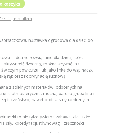
o koszyka
Prześlij e-mailem
a wspinaczkowa, huśtawka ogrodowa dla dzieci do
kowa – idealne rozwiązanie dla dzieci, które
k i aktywność fizyczną, można używać jak
 świeżym powietrzu, lub jako linkę do wspinaczki,
siłę rąk oraz koordynację ruchową
ana z solidnych materiałów, odpornych na
runki atmosferyczne, mocna, bardzo gruba lina i
e bezpieczeństwo, nawet podczas dynamicznych
spinaczki to nie tylko świetna zabawa, ale także
ia siły, koordynacji, równowagi i zręczności