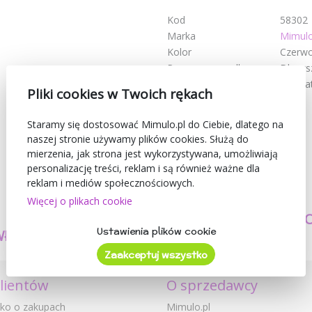
Kod
58302
Marka
Mimul
Kolor
Czerw
Przeznaczony dla
Dla ws
Zalecany wiek
od 3 la
Pliki cookies w Twoich rękach
Staramy się dostosować Mimulo.pl do Ciebie, dlatego na
naszej stronie używamy plików cookies. Służą do
mierzenia, jak strona jest wykorzystywana, umożliwiają
personalizację treści, reklam i są również ważne dla
reklam i mediów społecznościowych.
Więcej o plikach cookie
TWORZYMY
BEZPIECZEŃSTW
Ustawienia plików cookie
WŁASNE PRODUKTY
I JAKOŚĆ
Zaakceptuj wszystko
klientów
O sprzedawcy
ko o zakupach
Mimulo.pl