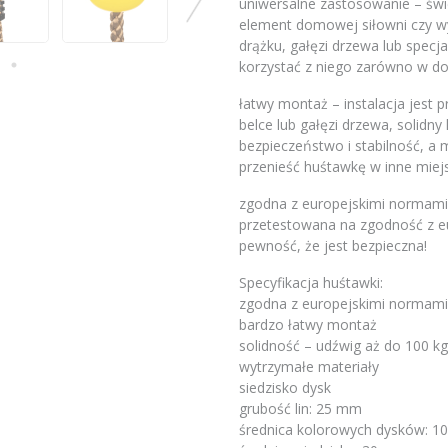
uniwersalne zastosowanie – świ
element domowej siłowni czy w
drążku, gałęzi drzewa lub specj
korzystać z niego zarówno w do
łatwy montaż – instalacja jest p
belce lub gałęzi drzewa, solidny
bezpieczeństwo i stabilność, 
przenieść huśtawkę w inne miej
zgodna z europejskimi normami 
przetestowana na zgodność z e
pewność, że jest bezpieczna!
Specyfikacja huśtawki:
zgodna z europejskimi normami
bardzo łatwy montaż
solidność – udźwig aż do 100 kg
wytrzymałe materiały
siedzisko dysk
grubość lin: 25 mm
średnica kolorowych dysków: 1