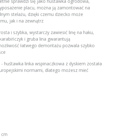
etnie sprawdzi się jako huśtawka ogrodowa,
yposażenie placu, można ją zamontować na
alnym stelażu, dzięki czemu dziecko może
mu, jak i na zewnątrz
rosta i szybka, wystarczy zawiesić linę na haku,
 karabińczyk i gruba lina gwarantują
a możliwość łatwego demontażu pozwala szybko
sce
- huśtawka linka wspinaczkowa z dyskiem została
uropejskimi normami, dlatego możesz mieć
0 cm