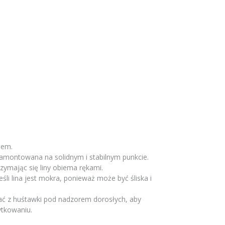
iem.
zamontowana na solidnym i stabilnym punkcie.
rzymając się liny obiema rękami.
eśli lina jest mokra, ponieważ może być śliska i
ać z huśtawki pod nadzorem dorosłych, aby
tkowaniu.