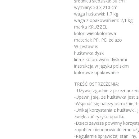
średnica siedziska: 30 cm
wymiary: 30 x 210 cm
waga huśtawki: 1,7 kg
waga z opakowaniem: 2,1 kg
marka KRUZZEL
kolor: wielokolorowa
materiał: PP, PE, żelazo
W zestawie:
huśtawka dysk
lina z kolorowymi dyskami
instrukcja w języku polskim
kolorowe opakowanie
TREŚĆ OSTRZEŻENIA:
- Używaj zgodnie z przeznaczen
-Upewnij się, że huśtawka jest 
-Wspinać się należy ostrożnie, t
-Unikaj korzystania z huśtawki, j
zwiększać ryzyko upadku.
-Dzieci zawsze powinny korzyst
zapobiec nieodpowiedniemu uży
-Regularnie sprawdzaj stan liny.