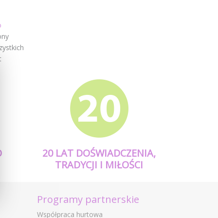
o
ony
zystkich
t
O
20 LAT DOŚWIADCZENIA,
TRADYCJI I MIŁOŚCI
Programy partnerskie
Współpraca hurtowa