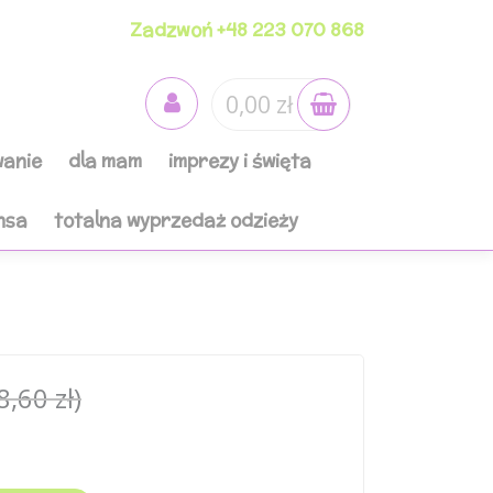
Zadzwoń +48 223 070 868
0,00 zł
anie
dla mam
imprezy i święta
nsa
totalna wyprzedaż odzieży
8,60 zł)