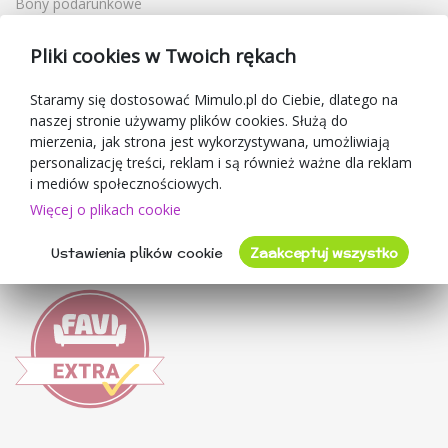
Bony podarunkowe
Kupony rabatowe
Pliki cookies w Twoich rękach
Blog
O sprzedawcy
Staramy się dostosować Mimulo.pl do Ciebie, dlatego na
naszej stronie używamy plików cookies. Służą do
Mimulo.pl
mierzenia, jak strona jest wykorzystywana, umożliwiają
Regulamin sklepu
personalizację treści, reklam i są również ważne dla reklam
Ochrona danych osobowych GDPR
i mediów społecznościowych.
Kontakty
Więcej o plikach cookie
Współpracujemy
Ustawienia plików cookie
Zaakceptuj wszystko
Oceny klientów