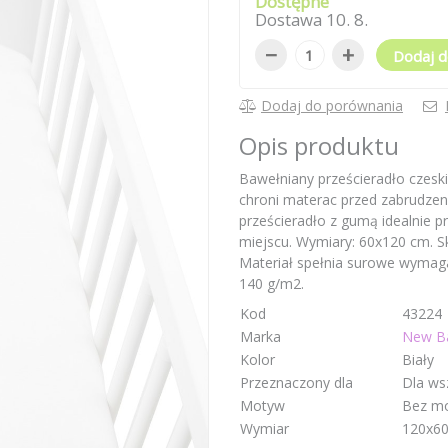
Dostępne
Dostawa
10
.
8
.
−
+
Dodaj d
Dodaj do porównania
Opis produktu
Bawełniany prześcieradło czeski
chroni materac przed zabrudzen
prześcieradło z gumą idealnie p
miejscu. Wymiary: 60x120 cm. S
Materiał spełnia surowe wymag
140 g/m2.
Kod
43224
Marka
New B
Kolor
Biały
Przeznaczony dla
Dla ws
Motyw
Bez m
Wymiar
120x6