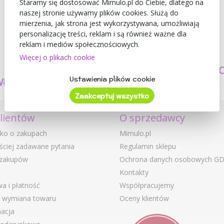
Staramy się dostosować Mimulo.pl do Ciebie, dlatego na
naszej stronie używamy plików cookies. Służą do
mierzenia, jak strona jest wykorzystywana, umożliwiają
personalizację treści, reklam i są również ważne dla
reklam i mediów społecznościowych.
Więcej o plikach cookie
TWORZYMY
BEZPIECZEŃSTW
Ustawienia plików cookie
WŁASNE PRODUKTY
I JAKOŚĆ
Zaakceptuj wszystko
klientów
O sprzedawcy
ko o zakupach
Mimulo.pl
ściej zadawane pytania
Regulamin sklepu
 zakupów
Ochrona danych osobowych G
Kontakty
a i płatność
Współpracujemy
i wymiana towaru
Oceny klientów
acja