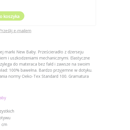
o koszyka
Prześlij e-mailem
ej marki New Baby. Prześcieradło z dżerseju
iem i uszkodzeniami mechanicznymi. Elastyczne
rzylega do materaca bez fałd i zawsze na swoim
kład: 100% bawełna. Bardzo przyjemne w dotyku.
ania normy Oeko-Tex Standard 100. Gramatura
aby
zystkich
otywu
0 cm