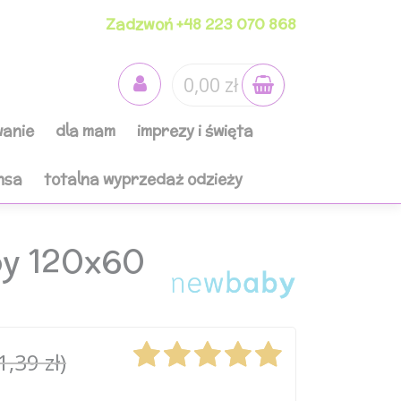
Zadzwoń +48 223 070 868
0,00 zł
anie
dla mam
imprezy i święta
nsa
totalna wyprzedaż odzieży
by 120x60
1,39 zł)