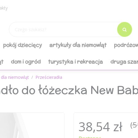
akty
pokój dziecięcy
artykuły dla niemowląt
podróżow
ąt
dom i ogród
turystyka i rekreacja
druga sza
 dla niemowląt
Prześcieradła
adło do łóżeczka New Ba
38,54 zł
(5