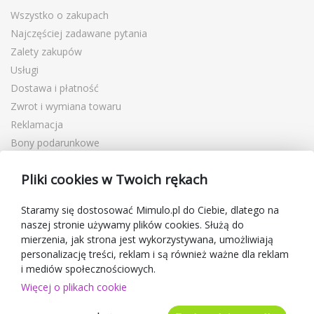
Wszystko o zakupach
Najczęściej zadawane pytania
Zalety zakupów
Usługi
Dostawa i płatność
Zwrot i wymiana towaru
Reklamacja
Bony podarunkowe
Kupony rabatowe
Pliki cookies w Twoich rękach
Blog
O sprzedawcy
Staramy się dostosować Mimulo.pl do Ciebie, dlatego na
naszej stronie używamy plików cookies. Służą do
Mimulo.pl
mierzenia, jak strona jest wykorzystywana, umożliwiają
Regulamin sklepu
personalizację treści, reklam i są również ważne dla reklam
Ochrona danych osobowych GDPR
i mediów społecznościowych.
Kontakty
Więcej o plikach cookie
Współpracujemy