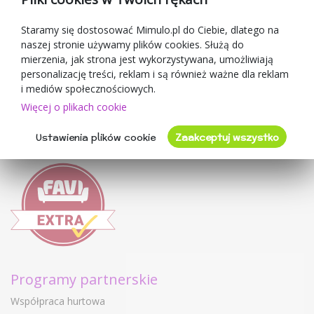
O sprzedawcy
Staramy się dostosować Mimulo.pl do Ciebie, dlatego na
naszej stronie używamy plików cookies. Służą do
Mimulo.pl
mierzenia, jak strona jest wykorzystywana, umożliwiają
Regulamin sklepu
personalizację treści, reklam i są również ważne dla reklam
Ochrona danych osobowych GDPR
i mediów społecznościowych.
Kontakty
Więcej o plikach cookie
Współpracujemy
Ustawienia plików cookie
Zaakceptuj wszystko
Oceny klientów
Programy partnerskie
Współpraca hurtowa