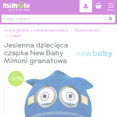
MENU
Strona główna
Ubrania niemowlęce
Na wiosnę/lato
Czapki
Jesienna dziecięca
czapka New Baby
Mimoni granatowa
-50%