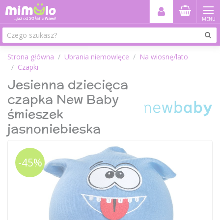
MENU
Strona główna
Ubrania niemowlęce
Na wiosnę/lato
Czapki
Jesienna dziecięca
czapka New Baby
śmieszek
jasnoniebieska
-45%