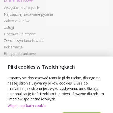
Wszystko o zakupach
Najczęściej zadawane pytania
Zalety zakupów
Usługi
Dostawa i płatność
Zwrot i wymiana towaru
Reklamacja
Bony podarunkowe
Kupony rabatowe
Pliki cookies w Twoich rękach
Blog
O sprzedawcy
Staramy się dostosować Mimulo.pl do Ciebie, dlatego na
naszej stronie używamy plików cookies. Służą do
Mimulo.pl
mierzenia, jak strona jest wykorzystywana, umożliwiają
Regulamin sklepu
personalizację treści, reklam i są również ważne dla reklam
Ochrona danych osobowych GDPR
i mediów społecznościowych.
Kontakty
Więcej o plikach cookie
Współpracujemy