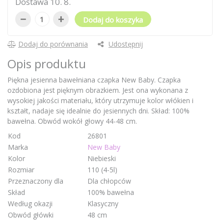
Dostawa
10
.
8
.
−
+
Dodaj do koszyka
Dodaj do porównania
Udostępnij
Opis produktu
Piękna jesienna bawełniana czapka New Baby. Czapka
ozdobiona jest pięknym obrazkiem. Jest ona wykonana z
wysokiej jakości materiału, który utrzymuje kolor włókien i
kształt, nadaje się idealnie do jesiennych dni. Skład: 100%
bawełna. Obwód wokół głowy 44-48 cm.
Kod
26801
Marka
New Baby
Kolor
Niebieski
Rozmiar
110 (4-5l)
Przeznaczony dla
Dla chłopców
Skład
100% bawełna
Według okazji
Klasyczny
Obwód główki
48 cm