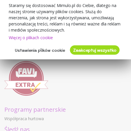
O sprzedawcy
Staramy się dostosować Mimulo.pl do Ciebie, dlatego na
naszej stronie używamy plików cookies. Służą do
Mimulo.pl
mierzenia, jak strona jest wykorzystywana, umożliwiają
Regulamin sklepu
personalizację treści, reklam i są również ważne dla reklam
Ochrona danych osobowych GDPR
i mediów społecznościowych.
Kontakty
Więcej o plikach cookie
Współpracujemy
Ustawienia plików cookie
Zaakceptuj wszystko
Oceny klientów
Programy partnerskie
Współpraca hurtowa
Śledź nas