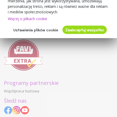
mierzenia, jak strona jest wykorzystywana, umożliwiają
Regulamin sklepu
personalizację treści, reklam i są również ważne dla reklam
Ochrona danych osobowych GDPR
i mediów społecznościowych.
Kontakty
Więcej o plikach cookie
Współpracujemy
Ustawienia plików cookie
Zaakceptuj wszystko
Oceny klientów
Programy partnerskie
Współpraca hurtowa
Śledź nas