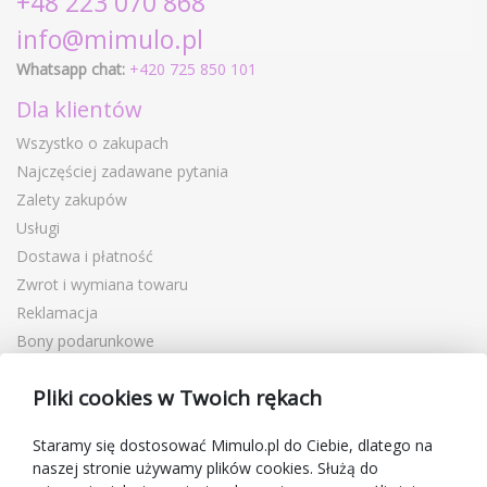
+48 223 070 868
info@mimulo.pl
Whatsapp chat:
+420 725 850 101
Dla klientów
Wszystko o zakupach
Najczęściej zadawane pytania
Zalety zakupów
Usługi
Dostawa i płatność
Zwrot i wymiana towaru
Reklamacja
Bony podarunkowe
Kupony rabatowe
Pliki cookies w Twoich rękach
Blog
O sprzedawcy
Staramy się dostosować Mimulo.pl do Ciebie, dlatego na
naszej stronie używamy plików cookies. Służą do
Mimulo.pl