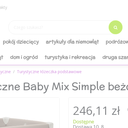
akty
pokój dziecięcy
artykuły dla niemowląt
podróżow
ąt
dom i ogród
turystyka i rekreacja
druga sza
tyczne
Turystyczne łóżeczka podstawowe
czne Baby Mix Simple be
246,11 zł
Dostępne
Dostawa
10
.
8
.