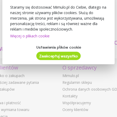
Staramy się dostosować Mimulo.pl do Ciebie, dlatego na
naszej stronie używamy plików cookies. Służą do
mierzenia, jak strona jest wykorzystywana, umożliwiają
personalizację treści, reklam i są również ważne dla
reklam i mediów społecznościowych.
Więcej o plikach cookie
TWORZYMY
BEZPIECZEŃSTW
Ustawienia plików cookie
WŁASNE PRODUKTY
I JAKOŚĆ
Zaakceptuj wszystko
klientów
O sprzedawcy
ko o zakupach
Mimulo.pl
ściej zadawane pytania
Regulamin sklepu
 zakupów
Ochrona danych osobowych G
Kontakty
a i płatność
Współpracujemy
i wymiana towaru
Oceny klientów
acja