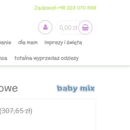
Zadzwoń +48 223 070 868
0,00 zł
anie
dla mam
imprezy i święta
nsa
totalna wyprzedaż odzieży
żowe
(307,65 zł)