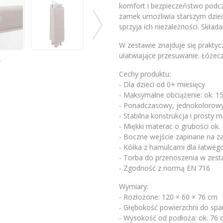
komfort i bezpieczeństwo podcz
zamek umożliwia starszym dzie
sprzyja ich niezależności. Składan
W zestawie znajduje się prakty
ułatwiające przesuwanie. Łóżec
Cechy produktu:
- Dla dzieci od 0+ miesięcy
- Maksymalne obciążenie: ok. 1
- Ponadczasowy, jednokolorowy
- Stabilna konstrukcja i prosty
- Miękki materac o grubości ok.
- Boczne wejście zapinane na 
- Kółka z hamulcami dla łatweg
- Torba do przenoszenia w zest
- Zgodność z normą EN 716
Wymiary:
- Rozłożone: 120 × 60 × 76 cm
- Głębokość powierzchni do span
- Wysokość od podłoża: ok. 76