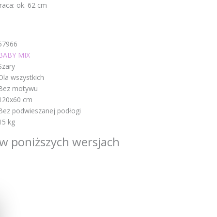
aca: ok. 62 cm
57966
BABY MIX
Szary
Dla wszystkich
Bez motywu
120x60 cm
Bez podwieszanej podłogi
15 kg
w poniższych wersjach