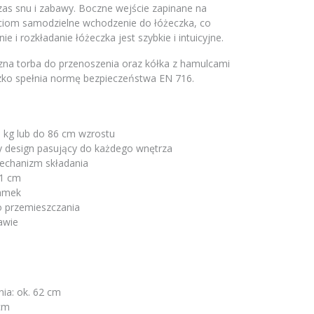
as snu i zabawy. Boczne wejście zapinane na
ciom samodzielne wchodzenie do łóżeczka, co
ie i rozkładanie łóżeczka jest szybkie i intuicyjne.
czna torba do przenoszenia oraz kółka z hamulcami
zko spełnia normę bezpieczeństwa EN 716.
5 kg lub do 86 cm wzrostu
 design pasujący do każdego wnętrza
 mechanizm składania
 1 cm
zamek
o przemieszczania
awie
ia: ok. 62 cm
 cm