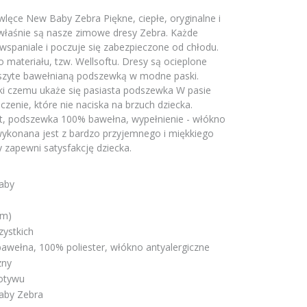
lęce New Baby Zebra Piękne, ciepłe, oryginalne i
 właśnie są nasze zimowe dresy Zebra. Każde
wspaniale i poczuje się zabezpieczone od chłodu.
materiału, tzw. Wellsoftu. Dresy są ocieplone
szyte bawełnianą podszewką w modne paski.
i czemu ukaże się pasiasta podszewka W pasie
zenie, które nie naciska na brzuch dziecka.
oft, podszewka 100% bawełna, wypełnienie - włókno
 wykonana jest z bardzo przyjemnego i miękkiego
y zapewni satysfakcję dziecka.
aby
6m)
zystkich
awełna, 100% poliester, włókno antyalergiczne
zny
otywu
aby Zebra