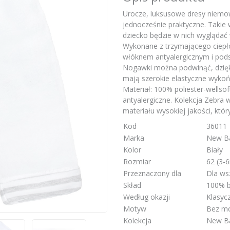
Urocze, luksusowe dresy niemow
jednocześnie praktyczne. Takie
dziecko będzie w nich wyglądać 
Wykonane z trzymającego ciepło 
włóknem antyalergicznym i pod
Nogawki można podwinąć, dzięk
mają szerokie elastyczne wykońc
Materiał: 100% poliester-wells
antyalergiczne. Kolekcja Zebra
materiału wysokiej jakości, któr
Kod
36011
Marka
New B
Kolor
Biały
Rozmiar
62 (3-
Przeznaczony dla
Dla ws
Skład
100% b
Według okazji
Klasyc
Motyw
Bez m
Kolekcja
New B