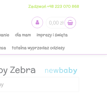
Zadzwoń +48 223 070 868
0,00 zł
anie
dla mam
imprezy i święta
nsa
totalna wyprzedaż odzieży
by Zebra
ny