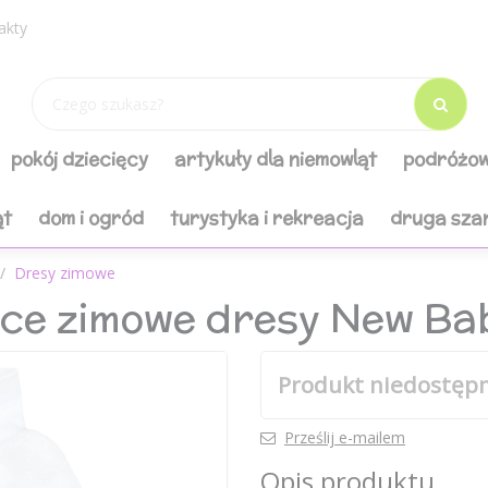
akty
pokój dziecięcy
artykuły dla niemowląt
podróżow
ąt
dom i ogród
turystyka i rekreacja
druga sza
Dresy zimowe
ęce zimowe dresy New Ba
Produkt niedostęp
Prześlij e-mailem
Opis produktu