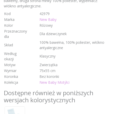
bawełny, druga strona minky 100% poliester, wypełniacz:
włókno antyalergiczne.
Kod
42979
Marka
New Baby
Kolor
Różowy
Przeznaczony
Dla dziewczynek
dla
100% bawełna, 100% poliester, włókno
Skład
antyalergiczne
Według
Klasyczny
okazji
Motyw
Zwierzątka
Wymiar
75x55 cm
Koronka
Bez koronki
Kolekcja
New Baby Motýlci
Dostępne również w poniższych
wersjach kolorystycznych