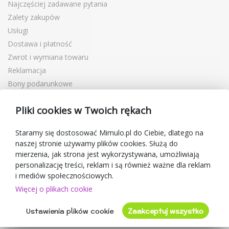
Najczęściej zadawane pytania
Zalety zakupów
Usługi
Dostawa i płatność
Zwrot i wymiana towaru
Reklamacja
Bony podarunkowe
Kupony rabatowe
Pliki cookies w Twoich rękach
Blog
O sprzedawcy
Staramy się dostosować Mimulo.pl do Ciebie, dlatego na
naszej stronie używamy plików cookies. Służą do
Mimulo.pl
mierzenia, jak strona jest wykorzystywana, umożliwiają
Regulamin sklepu
personalizację treści, reklam i są również ważne dla reklam
Ochrona danych osobowych GDPR
i mediów społecznościowych.
Kontakty
Więcej o plikach cookie
Współpracujemy
Ustawienia plików cookie
Zaakceptuj wszystko
Oceny klientów