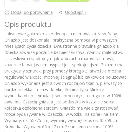
Dodaj do porównania
Udostępnij
Opis produktu
Luksusowe gniazdko z kołderką dla niemowlaka New Baby.
Gniazdo jest doskonałą i praktyczną pomocą w pierwszych
miesiącach życia dziecka. Dwustronne przytulne gniazdo dla
dziecka stwarza poczucie bezpieczeństwa, czyniąc maleństwo
szczęśliwym i spokojnym jak w brzuchu mamy. Niemowlę
znacznie łatwiej w nim usypia i jest spokojniejsze. Gniazdo ma
praktyczny sznurek, przy pomocy którego z łatwością można
regulować wielkość, mocniej ściągnąć lub całkowicie poluzować.
Gniazdo wykonane jest z dwóch rodzajów tkanin, pierwszy to
bardzo miękka i miła w dotyku, tkanina typu Minka z
wypustkami do stymulacji sensomotoryki, a druga to w 100%
bawełna. Częścią gniazda jest poduszka w kształcie serca i
kołderka ozdobiona sercem. Gniazdo ma wiele zastosowań,
może być używane w łóżeczku, w wózku, na sofie i na ziemi.
Wymiary: ok. 55x75 cm, wymiary wewnętrzne: ok. 35x59 cm.
Kołderka: Wymiary: 65 x 47 cm. Skład: jedna strona 100%