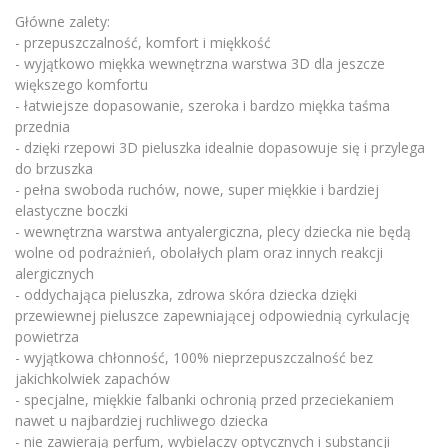
Główne zalety:
- przepuszczalność, komfort i miękkość
- wyjątkowo miękka wewnętrzna warstwa 3D dla jeszcze
większego komfortu
- łatwiejsze dopasowanie, szeroka i bardzo miękka taśma
przednia
- dzięki rzepowi 3D pieluszka idealnie dopasowuje się i przylega
do brzuszka
- pełna swoboda ruchów, nowe, super miękkie i bardziej
elastyczne boczki
- wewnętrzna warstwa antyalergiczna, plecy dziecka nie będą
wolne od podrażnień, obolałych plam oraz innych reakcji
alergicznych
- oddychająca pieluszka, zdrowa skóra dziecka dzięki
przewiewnej pieluszce zapewniającej odpowiednią cyrkulację
powietrza
- wyjątkowa chłonność, 100% nieprzepuszczalność bez
jakichkolwiek zapachów
- specjalne, miękkie falbanki ochronią przed przeciekaniem
nawet u najbardziej ruchliwego dziecka
- nie zawierają perfum, wybielaczy optycznych i substancji