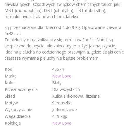
nawilżających, szkodliwych związków chemicznych takich jak:
MBT (monobutiltin), DBT (dibutyltin), TBT (tributyltin),
formaldehydu, ftalanów, chloru, lateksu
Są przeznaczone dla dzieci od 4 do 9 kg. Opakowanie zawiera
5x48 szt.
Te pieluchy mają zbliżający się termin ważności. Nadal są
bezpieczne do użycia, ale zalecamy je zużyć jak najszybciej.
Idealna pielucha do codziennego przewijania, gdzie dzięki cenie
częstsza wymiana pieluchy nie będzie problemem.
Kod
40674
Marka
New Love
Kolor
Biały
Przeznaczony dla
Dla wszystkich
Skład
Kulka silikonowa, flizelina
Motyw
Serduszka
Wykorzystanie
Jednorazowe
Waga dziecka
4- 9 kgp
Kolekcja
New Love