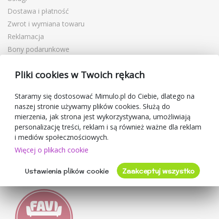
Dostawa i płatność
Zwrot i wymiana towaru
Reklamacja
Bony podarunkowe
Kupony rabatowe
Pliki cookies w Twoich rękach
Blog
O sprzedawcy
Staramy się dostosować Mimulo.pl do Ciebie, dlatego na
naszej stronie używamy plików cookies. Służą do
Mimulo.pl
mierzenia, jak strona jest wykorzystywana, umożliwiają
Regulamin sklepu
personalizację treści, reklam i są również ważne dla reklam
Ochrona danych osobowych GDPR
i mediów społecznościowych.
Kontakty
Więcej o plikach cookie
Współpracujemy
Ustawienia plików cookie
Zaakceptuj wszystko
Oceny klientów