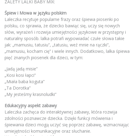
ZALETY LALKI BABY MIX:
Śpiew i Mowa w języku polskim
Laleczka recytuje popularne frazy oraz śpiewa piosenki po
polsku, co sprawia, że dziecko bawiąc się, uczy się nowych
słów, wyrażeń i rozwija umiejętności językowe w przystępny i
naturalny sposób. lalka potrafi wypowiadać czułe słowa takie
jak: „mamusiu, tatusiu”, „tatusiu, weź mnie na rączki”,
„mamusiu, kocham cię” i wiele innych. Dodatkowo, lalka śpiewa
pięć znanych piosenek dla dzieci, w tym:
„Jadą jadą misie”
„Kosi kosi łapci”
„Miała baba koguta”
„Ta Dorotka”
„My jesteśmy krasnoludki”
Edukacyjny aspekt zabawy
Laleczka zachęca do interaktywnej zabawy, która rozwija
zdolności poznawcze dziecka. Dzięki funkcji mówienia i
śpiewania dzieci mogą uczyć się poprzez zabawę, wzmacniając
umiejętności komunikacyjne oraz słuchanie.