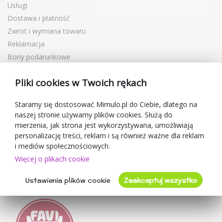
Usługi
Dostawa i płatność
Zwrot i wymiana towaru
Reklamacja
Bony podarunkowe
Kupony rabatowe
Pliki cookies w Twoich rękach
Blog
O sprzedawcy
Staramy się dostosować Mimulo.pl do Ciebie, dlatego na
naszej stronie używamy plików cookies. Służą do
Mimulo.pl
mierzenia, jak strona jest wykorzystywana, umożliwiają
Regulamin sklepu
personalizację treści, reklam i są również ważne dla reklam
Ochrona danych osobowych GDPR
i mediów społecznościowych.
Kontakty
Więcej o plikach cookie
Współpracujemy
Ustawienia plików cookie
Zaakceptuj wszystko
Oceny klientów