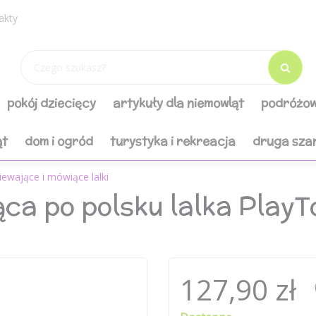
akty
pokój dziecięcy
artykuły dla niemowląt
podróżow
ąt
dom i ogród
turystyka i rekreacja
druga sza
iewające i mówiące lalki
ca po polsku lalka PlayT
127,90 zł