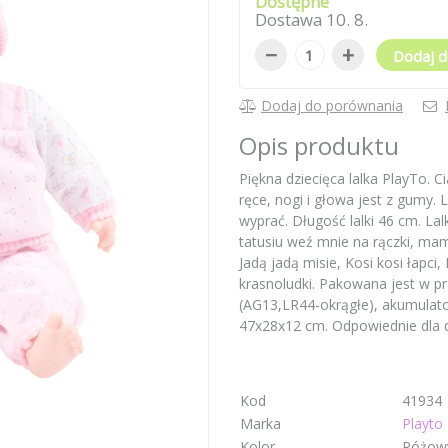
Dostępne
Dostawa
10
.
8
.
−
+
Dodaj d
Dodaj do porównania
Opis produktu
Piękna dziecięca lalka PlayTo. C
ręce, nogi i głowa jest z gumy. 
wyprać. Długość lalki 46 cm. Lal
tatusiu weź mnie na rączki, mamu
Jadą jadą misie, Kosi kosi łapc
krasnoludki. Pakowana jest w p
(AG13,LR44-okrągłe), akumulato
47x28x12 cm. Odpowiednie dla dz
Kod
41934
Marka
Playto
Kolor
Różow