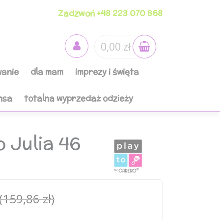
Zadzwoń +48 223 070 868
0,00 zł
anie
dla mam
imprezy i święta
nsa
totalna wyprzedaż odzieży
o Julia 46
(159,86 zł)