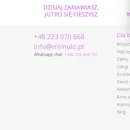
DZISIAJ ZAMAWIASZ,
JUTRO SIĘ CIESZYSZ
Dla 
+48 223 070 868
Wszyst
info@mimulo.pl
Najczę
Whatsapp chat:
+420 725 850 101
Zalety
Usługi
Dostaw
Zwrot 
Reklam
Bony 
Kupony
Blog