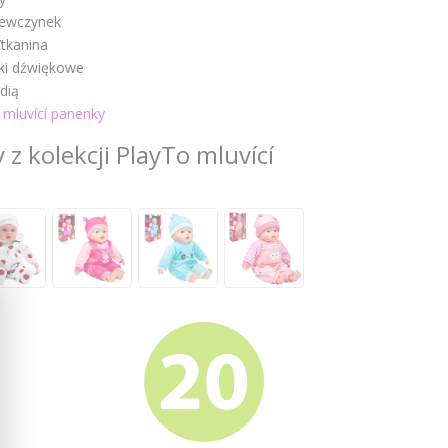
iewczynek
/tkanina
i dźwiękowe
dią
 mluvící panenky
z kolekcji PlayTo mluvící