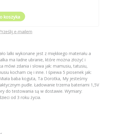
o koszyka
Prześlij e-mailem
iało lalki wykonane jest z miękkiego materiału a
Lalka ma ładne ubranie, które można złożyć i
ka mówi zdania i słowa jak: mamusiu, tatusiu,
siu kocham cię i inne. I śpiewa 5 piosenek jak:
i, Miała baba koguta, Ta Dorotka, My jesteśmy
raktycznym pudle. Ładowanie trzema bateriami 1,5V
ry do testowania są w dostawie. Wymiary:
ieci od 3 roku życia.
y