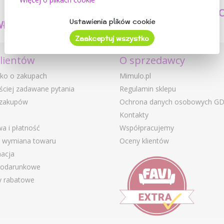
TWORZYMY
BEZPIECZEŃSTW
Ustawienia plików cookie
WŁASNE PRODUKTY
I JAKOŚĆ
Zaakceptuj wszystko
klientów
O sprzedawcy
ko o zakupach
Mimulo.pl
ściej zadawane pytania
Regulamin sklepu
 zakupów
Ochrona danych osobowych G
Kontakty
a i płatność
Współpracujemy
i wymiana towaru
Oceny klientów
acja
podarunkowe
 rabatowe