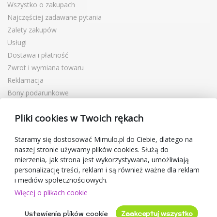
Wszystko o zakupach
Najczęściej zadawane pytania
Zalety zakupów
Usługi
Dostawa i płatność
Zwrot i wymiana towaru
Reklamacja
Bony podarunkowe
Kupony rabatowe
Pliki cookies w Twoich rękach
Blog
O sprzedawcy
Staramy się dostosować Mimulo.pl do Ciebie, dlatego na
naszej stronie używamy plików cookies. Służą do
Mimulo.pl
mierzenia, jak strona jest wykorzystywana, umożliwiają
Regulamin sklepu
personalizację treści, reklam i są również ważne dla reklam
Ochrona danych osobowych GDPR
i mediów społecznościowych.
Kontakty
Więcej o plikach cookie
Współpracujemy
Ustawienia plików cookie
Zaakceptuj wszystko
Oceny klientów