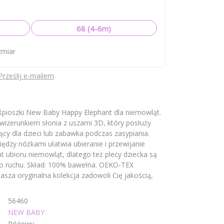
68 (4-6m)
zmiar
Prześlij e-mailem
 śpioszki New Baby Happy Elephant dla niemowląt.
wizerunkiem słonia z uszami 3D, który posłuży
cy dla dzieci lub zabawka podczas zasypiania.
ędzy nóżkami ułatwia ubieranie i przewijanie
 ubioru niemowląt, dlatego też plecy dziecka są
o ruchu. Skład: 100% bawełna. OEKO-TEX
za oryginalna kolekcja zadowoli Cię jakością,
56460
NEW BABY
Różowy