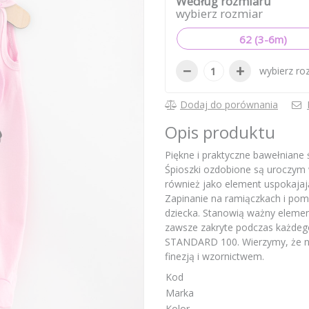
Według rozmiaru
wybierz rozmiar
62 (3-6m)
−
+
wybierz ro
Dodaj do porównania
Opis produktu
Piękne i praktyczne bawełniane
Śpioszki ozdobione są uroczym 
również jako element uspokajają
Zapinanie na ramiączkach i pomi
dziecka. Stanowią ważny element
zawsze zakryte podczas każdeg
STANDARD 100. Wierzymy, że nas
finezją i wzornictwem.
Kod
Marka
Kolor