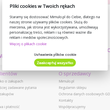
Pliki cookies w Twoich rękach
Staramy się dostosować Mimulo.pl do Ciebie, dlatego na
naszej stronie używamy plików cookies. Służą do
mierzenia, jak strona jest wykorzystywana, umożliwiają
personalizację treści, reklam i są również ważne dla
reklam i mediów społecznościowych.
Więcej o plikach cookie
TWORZYMY
BEZPIECZEŃSTW
Ustawienia plików cookie
WŁASNE PRODUKTY
I JAKOŚĆ
Zaakceptuj wszystko
klientów
O sprzedawcy
ko o zakupach
Mimulo.pl
ściej zadawane pytania
Regulamin sklepu
 zakupów
Ochrona danych osobowych G
Kontakty
a i płatność
Współpracujemy