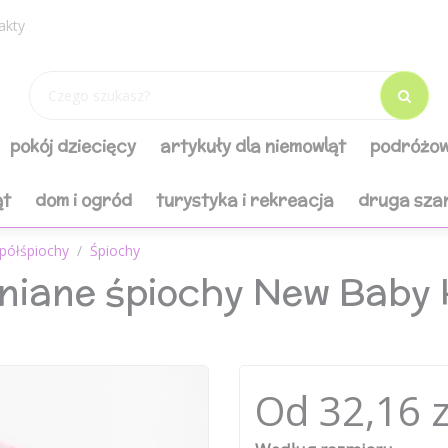
akty
pokój dziecięcy
artykuły dla niemowląt
podróżow
ąt
dom i ogród
turystyka i rekreacja
druga sza
 półśpiochy
Śpiochy
niane śpiochy New Baby
Od 32,16 z