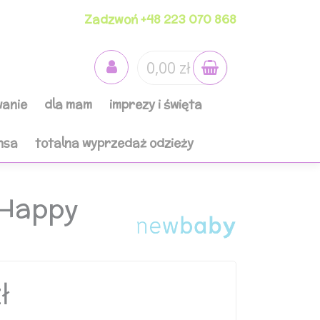
Zadzwoń +48 223 070 868
0,00 zł
anie
dla mam
imprezy i święta
nsa
totalna wyprzedaż odzieży
 Happy
ł