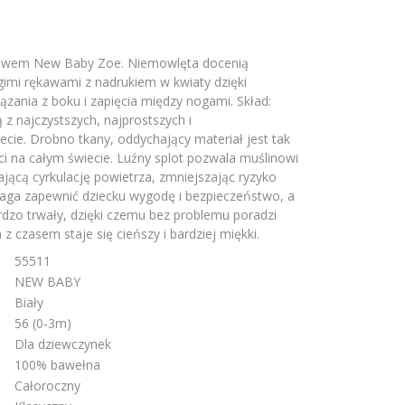
ękawem New Baby Zoe. Niemowlęta docenią
gimi rękawami z nadrukiem w kwiaty dzięki
ązania z boku i zapięcia między nogami. Skład:
 z najczystszych, najprostszych i
iecie. Drobno tkany, oddychający materiał jest tak
ci na całym świecie. Luźny splot pozwala muślinowi
jącą cyrkulację powietrza, zmniejszając ryzyko
aga zapewnić dziecku wygodę i bezpieczeństwo, a
rdzo trwały, dzięki czemu bez problemu poradzi
z czasem staje się cieńszy i bardziej miękki.
55511
NEW BABY
Biały
56 (0-3m)
Dla dziewczynek
100% bawełna
Całoroczny