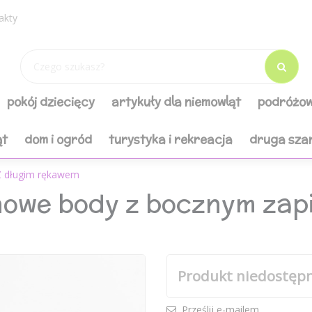
akty
pokój dziecięcy
artykuły dla niemowląt
podróżow
ąt
dom i ogród
turystyka i rekreacja
druga sza
Z długim rękawem
nowe body z bocznym zap
Produkt niedostęp
Prześlij e-mailem