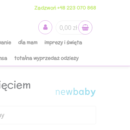
Zadzwoń +48 223 070 868
0,00 zł
anie
dla mam
imprezy i święta
nsa
totalna wyprzedaż odzieży
ięciem
ny