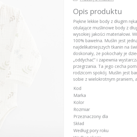
Opis produktu
Piękne lekkie body z długim r
otulające muślinowe body z dłu
wysokiej jakości materiałowi. Wi
100% bawełna. Muślin jest jedną
najdelikatniejszych tkanin na św
doskonały, że pokochały je dzie
„oddychać” i zapewnia wystarcza
przegrzania. Ta jego cecha pom
rodzicom spokój. Muślin jest ba
sobie z wielokrotnym praniem, a 
Kod
Marka
Kolor
Rozmiar
Przeznaczony dla
Skład
Według pory roku