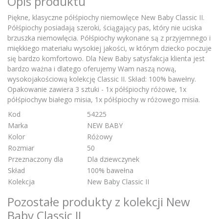
Opis produktu
Piękne, klasyczne półśpiochy niemowlęce New Baby Classic II.
Półśpiochy posiadają szeroki, ściągający pas, który nie uciska
brzuszka niemowlęcia. Półśpiochy wykonane są z przyjemnego i
miękkiego materiału wysokiej jakości, w którym dziecko poczuje
się bardzo komfortowo. Dla New Baby satysfakcja klienta jest
bardzo ważna i dlatego oferujemy Wam naszą nową,
wysokojakościową kolekcję Classic II. Skład: 100% bawełny.
Opakowanie zawiera 3 sztuki - 1x półśpiochy różowe, 1x
półśpiochyw białego misia, 1x półśpiochy w różowego misia.
Kod
54225
Marka
NEW BABY
Kolor
Różowy
Rozmiar
50
Przeznaczony dla
Dla dziewczynek
Skład
100% bawełna
Kolekcja
New Baby Classic II
Pozostałe produkty z kolekcji New
Baby Classic II