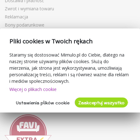
Dostawa i płatność
Zwrot i wymiana towaru
Reklamacja
Bony podarunkowe
Kupony rabatowe
Pliki cookies w Twoich rękach
Blog
O sprzedawcy
Staramy się dostosować Mimulo.pl do Ciebie, dlatego na
naszej stronie używamy plików cookies. Służą do
Mimulo.pl
mierzenia, jak strona jest wykorzystywana, umożliwiają
Regulamin sklepu
personalizację treści, reklam i są również ważne dla reklam
Ochrona danych osobowych GDPR
i mediów społecznościowych.
Kontakty
Więcej o plikach cookie
Współpracujemy
Ustawienia plików cookie
Zaakceptuj wszystko
Oceny klientów