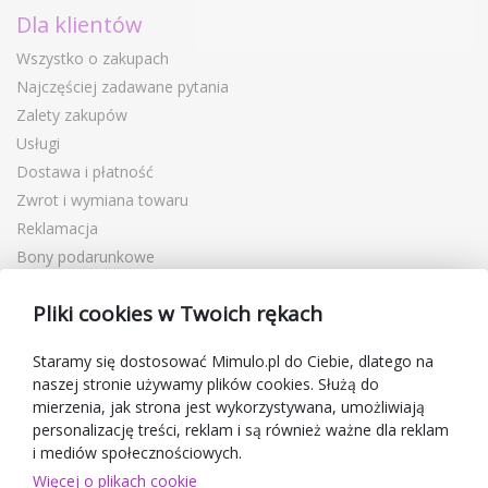
Dla klientów
Wszystko o zakupach
Najczęściej zadawane pytania
Zalety zakupów
Usługi
Dostawa i płatność
Zwrot i wymiana towaru
Reklamacja
Bony podarunkowe
Kupony rabatowe
Pliki cookies w Twoich rękach
Blog
O sprzedawcy
Staramy się dostosować Mimulo.pl do Ciebie, dlatego na
naszej stronie używamy plików cookies. Służą do
Mimulo.pl
mierzenia, jak strona jest wykorzystywana, umożliwiają
Regulamin sklepu
personalizację treści, reklam i są również ważne dla reklam
Ochrona danych osobowych GDPR
i mediów społecznościowych.
Kontakty
Więcej o plikach cookie