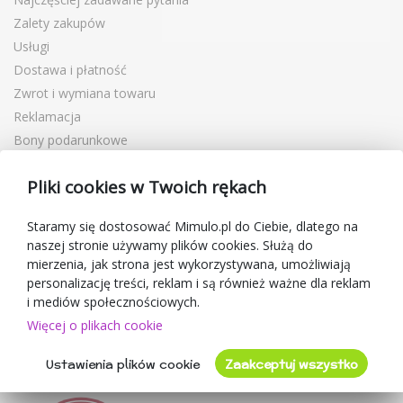
Zalety zakupów
Usługi
Dostawa i płatność
Zwrot i wymiana towaru
Reklamacja
Bony podarunkowe
Kupony rabatowe
Pliki cookies w Twoich rękach
Blog
O sprzedawcy
Staramy się dostosować Mimulo.pl do Ciebie, dlatego na
naszej stronie używamy plików cookies. Służą do
Mimulo.pl
mierzenia, jak strona jest wykorzystywana, umożliwiają
Regulamin sklepu
personalizację treści, reklam i są również ważne dla reklam
Ochrona danych osobowych GDPR
i mediów społecznościowych.
Kontakty
Więcej o plikach cookie
Współpracujemy
Ustawienia plików cookie
Zaakceptuj wszystko
Oceny klientów