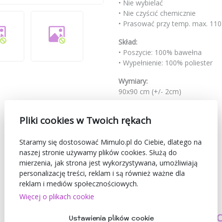
• Nie wybielać
• Nie czyścić chemicznie
• Prasować przy temp. max. 110
Skład:
• Poszycie: 100% bawełna
• Wypełnienie: 100% poliester
Wymiary:
90x90 cm (+/- 2cm)
Kod
mr-x2-000796
Pliki cookies w Twoich rękach
Marka
Sensillo
Staramy się dostosować Mimulo.pl do Ciebie, dlatego na
naszej stronie używamy plików cookies. Służą do
mierzenia, jak strona jest wykorzystywana, umożliwiają
personalizację treści, reklam i są również ważne dla
reklam i mediów społecznościowych.
Więcej o plikach cookie
TWORZYMY
BEZPIECZEŃSTW
Ustawienia plików cookie