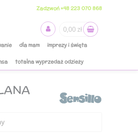
Zadzwoń +48 223 070 868
0,00 zł
anie
dla mam
imprezy i święta
nsa
totalna wyprzedaż odzieży
OLANA
ny