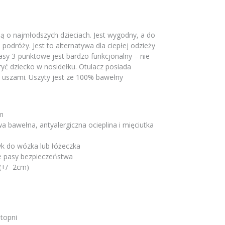
ą o najmłodszych dzieciach. Jest wygodny, a do
podróży. Jest to alternatywa dla ciepłej odzieży
asy 3-punktowe jest bardzo funkcjonalny – nie
yć dziecko w nosidełku. Otulacz posiada
 uszami. Uszyty jest ze 100% bawełny
em
 bawełna, antyalergiczna ocieplina i mięciutka
yk do wózka lub łóżeczka
e pasy bezpieczeństwa
(+/- 2cm)
stopni