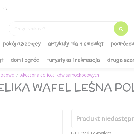
akty
pokój dziecięcy
artykuły dla niemowląt
podróżow
ąt
dom i ogród
turystyka i rekreacja
druga sza
chodowe
Akcesoria do fotelików samochodowych
ELIKA WAFEL LEŚNA P
Produkt niedostęp
Prześlij e-mailem