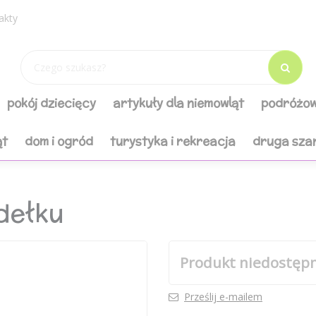
akty
pokój dziecięcy
artykuły dla niemowląt
podróżow
ąt
dom i ogród
turystyka i rekreacja
druga sza
dełku
Produkt niedostęp
Prześlij e-mailem