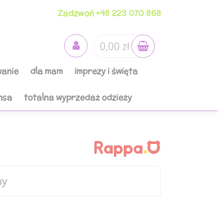
Zadzwoń +48 223 070 868
0,00 zł
anie
dla mam
imprezy i święta
nsa
totalna wyprzedaż odzieży
ny