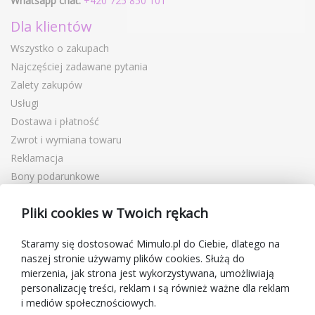
Whatsapp chat:
+420 725 850 101
Dla klientów
Wszystko o zakupach
Najczęściej zadawane pytania
Zalety zakupów
Usługi
Dostawa i płatność
Zwrot i wymiana towaru
Reklamacja
Bony podarunkowe
Kupony rabatowe
Pliki cookies w Twoich rękach
Blog
O sprzedawcy
Staramy się dostosować Mimulo.pl do Ciebie, dlatego na
naszej stronie używamy plików cookies. Służą do
Mimulo.pl
mierzenia, jak strona jest wykorzystywana, umożliwiają
Regulamin sklepu
personalizację treści, reklam i są również ważne dla reklam
Ochrona danych osobowych GDPR
i mediów społecznościowych.