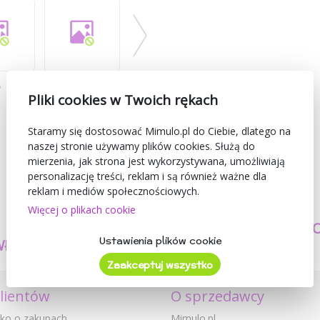
Pliki cookies w Twoich rękach
Staramy się dostosować Mimulo.pl do Ciebie, dlatego na
naszej stronie używamy plików cookies. Służą do
mierzenia, jak strona jest wykorzystywana, umożliwiają
personalizację treści, reklam i są również ważne dla
reklam i mediów społecznościowych.
Więcej o plikach cookie
TWORZYMY
BEZPIECZEŃSTW
Ustawienia plików cookie
WŁASNE PRODUKTY
I JAKOŚĆ
Zaakceptuj wszystko
klientów
O sprzedawcy
ko o zakupach
Mimulo.pl