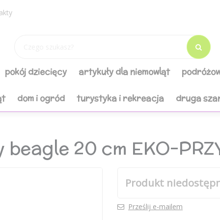
akty
pokój dziecięcy
artykuły dla niemowląt
podróżow
ąt
dom i ogród
turystyka i rekreacja
druga sza
sy beagle 20 cm EKO-PR
Produkt niedostęp
Prześlij e-mailem