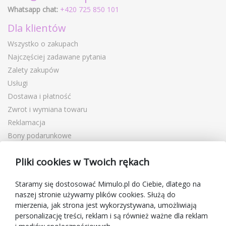
Whatsapp chat:
+420 725 850 101
Dla klientów
Wszystko o zakupach
Najczęściej zadawane pytania
Zalety zakupów
Usługi
Dostawa i płatność
Zwrot i wymiana towaru
Reklamacja
Bony podarunkowe
Kupony rabatowe
Pliki cookies w Twoich rękach
Blog
O sprzedawcy
Staramy się dostosować Mimulo.pl do Ciebie, dlatego na
naszej stronie używamy plików cookies. Służą do
Mimulo.pl
mierzenia, jak strona jest wykorzystywana, umożliwiają
Regulamin sklepu
personalizację treści, reklam i są również ważne dla reklam
Ochrona danych osobowych GDPR