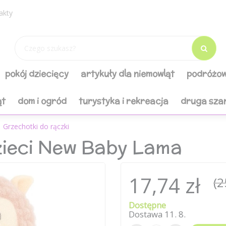
akty
pokój dziecięcy
artykuły dla niemowląt
podróżow
ąt
dom i ogród
turystyka i rekreacja
druga sza
Grzechotki do rączki
zieci New Baby Lama
17,74 zł
(2
Dostępne
Dostawa
11
.
8
.