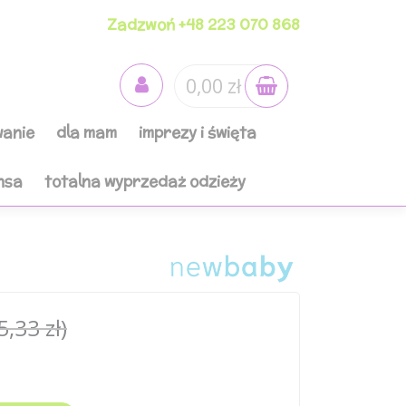
Zadzwoń +48 223 070 868
0,00 zł
anie
dla mam
imprezy i święta
nsa
totalna wyprzedaż odzieży
5,33 zł)