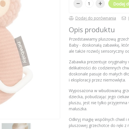
−
+
Dodaj d
Dodaj do porównania
Opis produktu
Przedstawiamy pluszową grzecho
Baby - doskonałą zabawkę, któ
ale także rozwój sensoryczny od
Zabawka prezentuje oryginalny 
delikatności do codziennych chw
doskonale pasuje do małych dło
i eksploracji przez niemowlęta.
Wyposażona w wbudowaną grzec
dziecka, pobudzając jego ciek
pluszu, jest nie tylko przyjemna
maluszka.
Odkryj magię wspólnych chwil i 
pluszowej grzechotce do ręki 