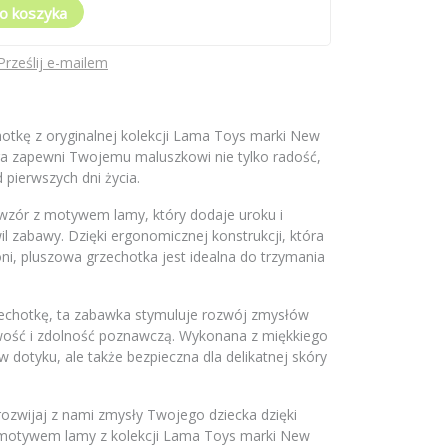
o koszyka
Prześlij e-mailem
tkę z oryginalnej kolekcji Lama Toys marki New
ra zapewni Twojemu maluszkowi nie tylko radość,
 pierwszych dni życia.
wzór z motywem lamy, który dodaje uroku i
il zabawy. Dzięki ergonomicznej konstrukcji, która
ni, pluszowa grzechotka jest idealna do trzymania
hotkę, ta zabawka stymuluje rozwój zmysłów
awość i zdolność poznawczą. Wykonana z miękkiego
 w dotyku, ale także bezpieczna dla delikatnej skóry
rozwijaj z nami zmysły Twojego dziecka dzięki
z motywem lamy z kolekcji Lama Toys marki New