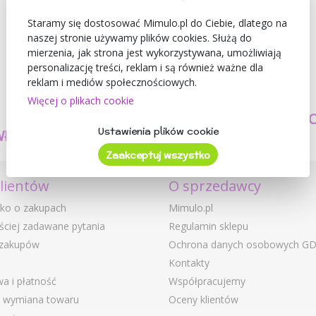
Staramy się dostosować Mimulo.pl do Ciebie, dlatego na
naszej stronie używamy plików cookies. Służą do
mierzenia, jak strona jest wykorzystywana, umożliwiają
personalizację treści, reklam i są również ważne dla
reklam i mediów społecznościowych.
Więcej o plikach cookie
TWORZYMY
BEZPIECZEŃSTW
Ustawienia plików cookie
WŁASNE PRODUKTY
I JAKOŚĆ
Zaakceptuj wszystko
klientów
O sprzedawcy
ko o zakupach
Mimulo.pl
ściej zadawane pytania
Regulamin sklepu
 zakupów
Ochrona danych osobowych G
Kontakty
a i płatność
Współpracujemy
i wymiana towaru
Oceny klientów