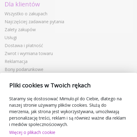
Dla klientów
Wszystko o zakupach
Najczęściej zadawane pytania
Zalety zakupów
Usługi
Dostawa i płatność
Zwrot i wymiana towaru
Reklamacja
Bony podarunkowe
Kupony rabatowe
Pliki cookies w Twoich rękach
Blog
O sprzedawcy
Staramy się dostosować Mimulo.pl do Ciebie, dlatego na
naszej stronie używamy plików cookies. Służą do
Mimulo.pl
mierzenia, jak strona jest wykorzystywana, umożliwiają
Regulamin sklepu
personalizację treści, reklam i są również ważne dla reklam
Ochrona danych osobowych GDPR
i mediów społecznościowych.
Kontakty
Więcej o plikach cookie