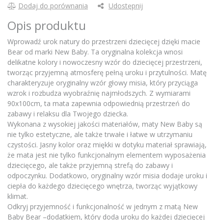
Dodaj do porównania
Udostępnij
Opis produktu
Wprowadź urok natury do przestrzeni dziecięcej dzięki macie
Bear od marki New Baby. Ta oryginalna kolekcja wnosi
delikatne kolory i nowoczesny wzór do dziecięcej przestrzeni,
tworząc przyjemną atmosferę pełną uroku i przytulności. Matę
charakteryzuje oryginalny wzór głowy misia, który przyciąga
wzrok i rozbudza wyobraźnię najmłodszych. Z wymiarami
90x100cm, ta mata zapewnia odpowiednią przestrzeń do
zabawy i relaksu dla Twojego dziecka.
Wykonana z wysokiej jakości materiałów, maty New Baby są
nie tylko estetyczne, ale także trwałe i łatwe w utrzymaniu
czystości. Jasny kolor oraz miękki w dotyku materiał sprawiają,
że mata jest nie tylko funkcjonalnym elementem wyposażenia
dziecięcego, ale także przyjemną strefą do zabawy i
odpoczynku. Dodatkowo, oryginalny wzór misia dodaje uroku i
ciepła do każdego dziecięcego wnętrza, tworząc wyjątkowy
klimat.
Odkryj przyjemność i funkcjonalność w jednym z matą New
Baby Bear –dodatkiem, który doda uroku do każdej dziecięcej