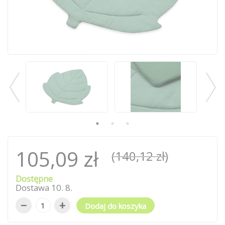
105,09 zł
(140,12 zł)
Dostępne
Dostawa
10
.
8
.
−
+
Dodaj do koszyka