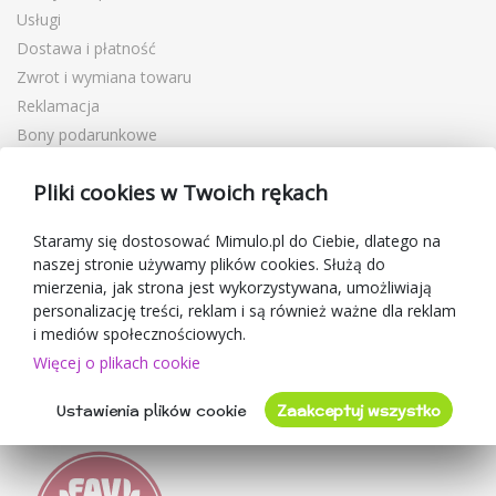
Usługi
Dostawa i płatność
Zwrot i wymiana towaru
Reklamacja
Bony podarunkowe
Kupony rabatowe
Pliki cookies w Twoich rękach
Blog
O sprzedawcy
Staramy się dostosować Mimulo.pl do Ciebie, dlatego na
naszej stronie używamy plików cookies. Służą do
Mimulo.pl
mierzenia, jak strona jest wykorzystywana, umożliwiają
Regulamin sklepu
personalizację treści, reklam i są również ważne dla reklam
Ochrona danych osobowych GDPR
i mediów społecznościowych.
Kontakty
Więcej o plikach cookie
Współpracujemy
Ustawienia plików cookie
Zaakceptuj wszystko
Oceny klientów