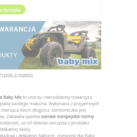
o koszyka
Prześlij e-mailem
a Baby Mix
to uroczy i niecodzienny towarzysz,
ympatię każdego malucha. Wykonana z przyjemnych
 mierząca 60cm długości, ośmiorniczka jest
awy. Zabawka spełnia
surowe europejskie normy
 rodzicom, że ich dziecko korzysta z produktu
elikatnej skóry.
dowi i delikatnej fakturze, ośmiorniczka Baby