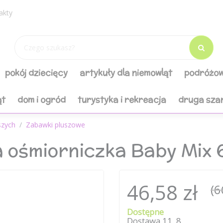
akty
pokój dziecięcy
artykuły dla niemowląt
podróżow
ąt
dom i ogród
turystyka i rekreacja
druga sza
szych
Zabawki pluszowe
 ośmiorniczka Baby Mix
46,58 zł
(6
Dostępne
Dostawa
11
.
8
.