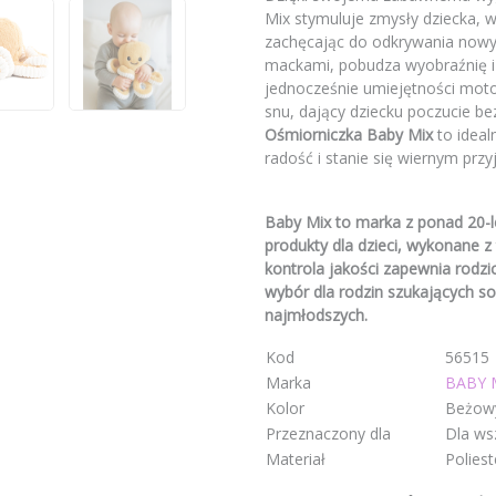
Mix stymuluje zmysły dziecka, w
zachęcając do odkrywania nowych
mackami, pobudza wyobraźnię i 
jednocześnie umiejętności moto
snu, dający dziecku poczucie be
Ośmiorniczka Baby Mix
to ideal
radość i stanie się wiernym prz
Baby Mix to marka z ponad 20-l
produkty dla dzieci, wykonane z
kontrola jakości zapewnia rodz
wybór dla rodzin szukających so
najmłodszych.
Kod
56515
Marka
BABY 
Kolor
Beżow
Przeznaczony dla
Dla ws
Materiał
Poliest