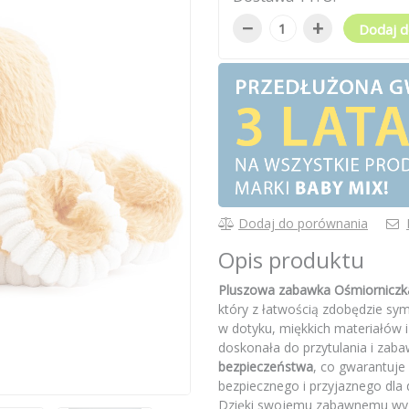
−
+
Dodaj d
Dodaj do porównania
Opis produktu
Pluszowa zabawka Ośmiorniczk
który z łatwością zdobędzie s
w dotyku, miękkich materiałów i
doskonała do przytulania i zab
bezpieczeństwa
, co gwarantuje
bezpiecznego i przyjaznego dla d
Dzięki swojemu zabawnemu wyglą