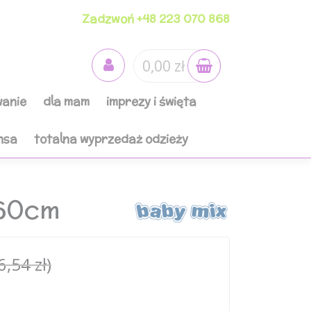
Zadzwoń +48 223 070 868
0,00 zł
anie
dla mam
imprezy i święta
nsa
totalna wyprzedaż odzieży
 60cm
6,54 zł)