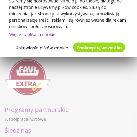
O sprzedawcy
Staramy się dostosować Mimulo.pl do Ciebie, dlatego na
naszej stronie używamy plików cookies. Służą do
Mimulo.pl
mierzenia, jak strona jest wykorzystywana, umożliwiają
Regulamin sklepu
personalizację treści, reklam i są również ważne dla reklam
Ochrona danych osobowych GDPR
i mediów społecznościowych.
Kontakty
Więcej o plikach cookie
Współpracujemy
Ustawienia plików cookie
Zaakceptuj wszystko
Oceny klientów
Programy partnerskie
Współpraca hurtowa
Śledź nas